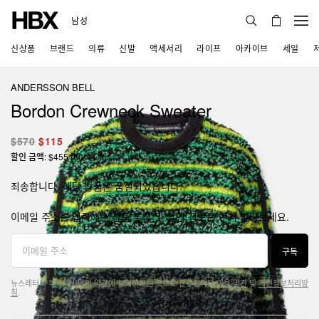
남성
신상품
브랜드
의류
신발
액세서리
라이프
아카이브
세일
ANDERSSON BELL
Bordon Crewneck Sweater
$570
$115
할인 금액: $455 (80% Off)
죄송합니다, 해당 상품은 품절되었습니다.
이메일 주소를 입력해 신상품 론칭 및 할인 정보를 먼저 받아보세요.
구독
뉴스레터 구독 시, HBX의 약관에 동의하시는 것으로 간주됩니다.
이용 약관
및
개인정보처리방
침
.