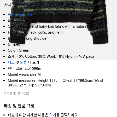
상세 설명
Andersson Bell
Bordon Crewneck Sweater
Cotton-wool blend hairy knit fabric with a natural stretch
Ribbed crewneck, cuffs, and hem
Ribbings along shoulder
Unlined
Color: Green
소재: 40% Cotton, 38% Wool, 18% Nylon, 4% Alpaca
니트
및
의류
더 보기
벤더 코드: atb1066m
Model wears size M
Model measures: Height 187cm, Chest 37”/96.5cm, Waist
30”/76.2cm, Hip 37”/94cm
아이템 ID: 914022
배송 및 반품 규정
배송에 대한 자세한 내용은
여기
를 클릭하세요.