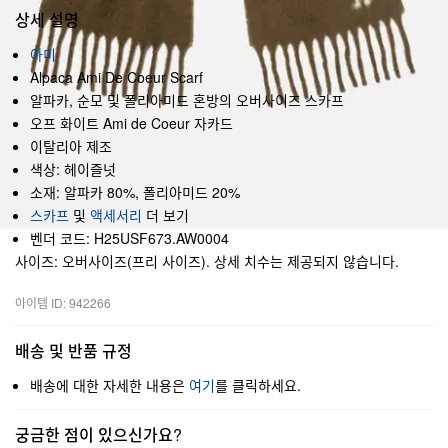
상세 설명
아미
Alpaca Ami De Coeur Scarf
알파카, 순모 및 폴리아미드 혼방의 오버사이즈 스카프
오프 화이트 Ami de Coeur 자카드
이탈리아 제조
색상: 헤이즐넛
소재: 알파카 80%, 폴리아미드 20%
스카프
및
액세서리
더 보기
벤더 코드: H25USF673.AW0004
사이즈: 오버사이즈(프리 사이즈). 상세 치수는 제공되지 않습니다.
아이템 ID: 942266
배송 및 반품 규정
배송에 대한 자세한 내용은
여기
를 클릭하세요.
궁금한 점이 있으신가요?