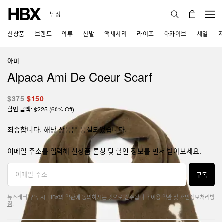
남성
신상품
브랜드
의류
신발
액세서리
라이프
아카이브
세일
아미
Alpaca Ami De Coeur Scarf
$375
$150
할인 금액: $225 (60% Off)
죄송합니다, 해당 상품은 품절되었습니다.
이메일 주소를 입력해 신상품 론칭 및 할인 정보를 먼저 받아보세요.
구독
뉴스레터 구독 시, HBX의 약관에 동의하시는 것으로 간주됩니다.
이용 약관
및
개인정보처리방
침
.