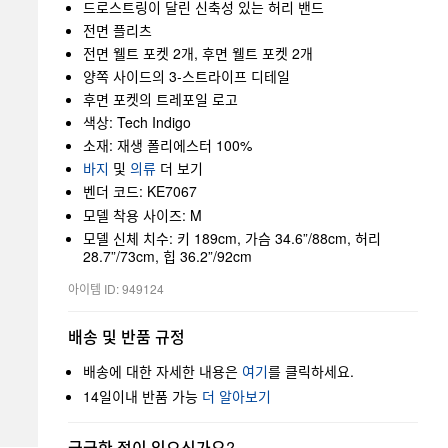
드로스트링이 달린 신축성 있는 허리 밴드
전면 플리츠
전면 웰트 포켓 2개, 후면 웰트 포켓 2개
양쪽 사이드의 3-스트라이프 디테일
후면 포켓의 트레포일 로고
색상: Tech Indigo
소재: 재생 폴리에스터 100%
바지
및
의류
더 보기
벤더 코드: KE7067
모델 착용 사이즈: M
모델 신체 치수: 키 189cm, 가슴 34.6”/88cm, 허리
28.7”/73cm, 힙 36.2”/92cm
아이템 ID: 949124
배송 및 반품 규정
배송에 대한 자세한 내용은
여기
를 클릭하세요.
14일이내 반품 가능
더 알아보기
궁금한 점이 있으신가요?