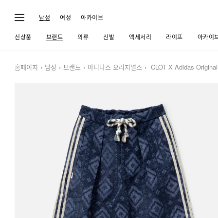
남성
여성
아카이브
신상품
브랜드
의류
신발
액세서리
라이프
아카이
홈페이지
남성
브랜드
아디다스 오리지널스
CLOT X Adidas Original