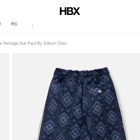
브
세일
저널
s Heritage Ikat Pant By Edison Chen