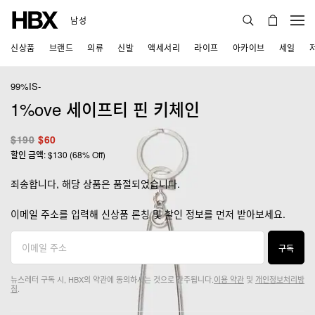
남성
신상품
브랜드
의류
신발
액세서리
라이프
아카이브
세일
99%IS-
1%ove 세이프티 핀 키체인
$190
$60
할인 금액: $130 (68% Off)
죄송합니다, 해당 상품은 품절되었습니다.
이메일 주소를 입력해 신상품 론칭 및 할인 정보를 먼저 받아보세요.
구독
뉴스레터 구독 시, HBX의 약관에 동의하시는 것으로 간주됩니다.
이용 약관
및
개인정보처리방
침
.