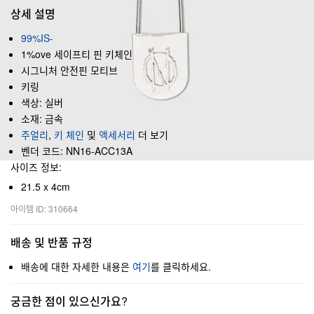
상세 설명
99%IS-
1%ove 세이프티 핀 키체인
시그니처 안전핀 모티브
키링
색상: 실버
소재: 금속
주얼리
,
키 체인
및
액세서리
더 보기
벤더 코드: NN16-ACC13A
사이즈 정보:
21.5 x 4cm
아이템 ID: 310664
배송 및 반품 규정
배송에 대한 자세한 내용은
여기
를 클릭하세요.
궁금한 점이 있으신가요?