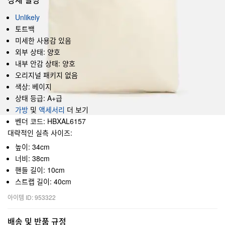
Unlikely
토트백
미세한 사용감 있음
외부 상태: 양호
내부 안감 상태: 양호
오리지널 패키지 없음
색상: 베이지
상태 등급: A+급
가방
및
액세서리
더 보기
벤더 코드: HBXAL6157
대략적인 실측 사이즈:
높이: 34cm
너비: 38cm
핸들 길이: 10cm
스트랩 길이: 40cm
아이템 ID: 953322
배송 및 반품 규정