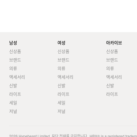
남성
여성
아카이브
신상품
신상품
신상품
브랜드
브랜드
브랜드
의류
의류
의류
액세서리
액세서리
액세서리
신발
신발
신발
라이프
라이프
라이프
세일
세일
저널
저널
2026
Hypebeast Limited
. 무단 전재를 금지합니다.
HBX® is a registered trade