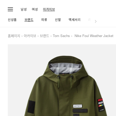
남성
여성
아카이브
신상품
브랜드
의류
신발
액세서리
라이프
홈페이지
아카이브
브랜드
Tom Sachs
Nike Foul Weather Jacket