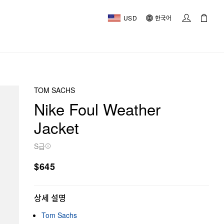
USD
한국어
TOM SACHS
Nike Foul Weather
Jacket
S급
$645
상세 설명
Tom Sachs