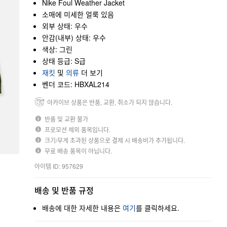
Nike Foul Weather Jacket
소매에 미세한 얼룩 있음
외부 상태: 우수
안감(내부) 상태: 우수
색상: 그린
상태 등급: S급
재킷
및
의류
더 보기
벤더 코드: HBXAL214
아카이브 상품은 반품, 교환, 취소가 되지 않습니다.
반품 및 교환 불가
프로모션 제외 품목입니다.
크기/무게 초과된 상품으로 결제 시 배송비가 추가됩니다.
무료 배송 품목이 아닙니다.
아이템 ID: 957629
배송 및 반품 규정
배송에 대한 자세한 내용은
여기
를 클릭하세요.