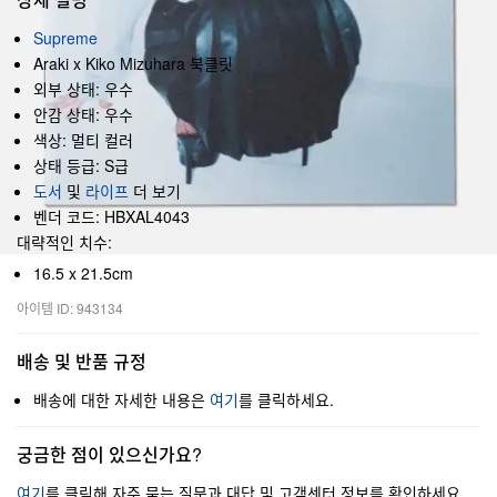
Supreme
Araki x Kiko Mizuhara 북클릿
외부 상태: 우수
안감 상태: 우수
색상: 멀티 컬러
상태 등급: S급
도서
및
라이프
더 보기
벤더 코드: HBXAL4043
대략적인 치수:
16.5 x 21.5cm
아이템 ID: 943134
배송 및 반품 규정
배송에 대한 자세한 내용은
여기
를 클릭하세요.
궁금한 점이 있으신가요?
여기
를 클릭해 자주 묻는 질문과 대답 및 고객센터 정보를 확인하세요.