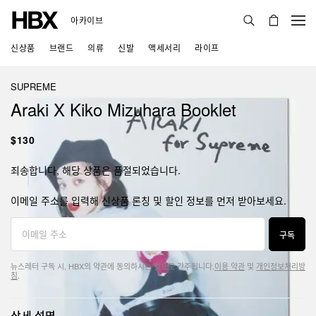
아카이브
신상품
브랜드
의류
신발
액세서리
라이프
SUPREME
Araki X Kiko Mizuhara Booklet
$130
죄송합니다, 해당 상품은 품절되었습니다.
이메일 주소를 입력해 신상품 론칭 및 할인 정보를 먼저 받아보세요.
구독
뉴스레터 구독 시, HBX의 약관에 동의하시는 것으로 간주됩니다.
이용 약관
및
개인정보처리방
침
.
상세 설명