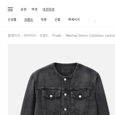
남성
여성
아카이브
신상품
브랜드
의류
신발
액세서리
라이프
홈페이지
아카이브
브랜드
Prada
Washed Denim Collarless Jacket