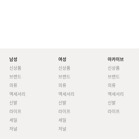
남성
여성
아카이브
신상품
신상품
신상품
브랜드
브랜드
브랜드
의류
의류
의류
액세서리
액세서리
액세서리
신발
신발
신발
라이프
라이프
라이프
세일
세일
저널
저널