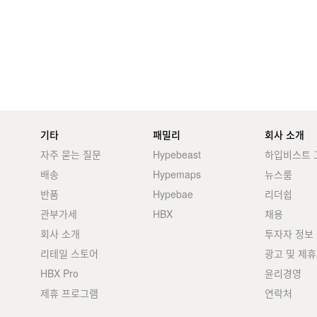
기타
패밀리
회사 소개
자주 묻는 질문
Hypebeast
하입비스트 
배송
Hypemaps
뉴스룸
반품
Hypebae
리더쉽
관부가세
HBX
채용
회사 소개
투자자 정보
리테일 스토어
광고 및 제휴
HBX Pro
윤리경영
제휴 프로그램
연락처