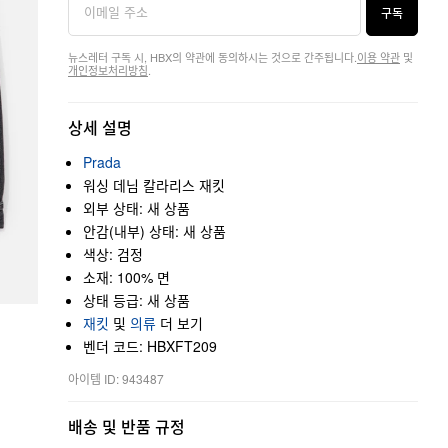
구독
뉴스레터 구독 시, HBX의 약관에 동의하시는 것으로 간주됩니다.
이용 약관
및
개인정보처리방침
.
상세 설명
Prada
워싱 데님 칼라리스 재킷
외부 상태: 새 상품
안감(내부) 상태: 새 상품
색상: 검정
소재: 100% 면
상태 등급: 새 상품
재킷
및
의류
더 보기
벤더 코드: HBXFT209
아이템 ID: 943487
배송 및 반품 규정