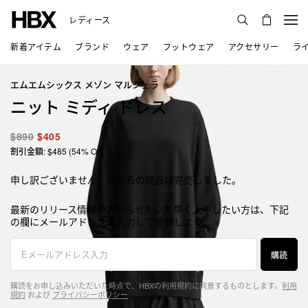
レディース
新着アイテム
ブランド
ウェア
フットウェア
アクセサリー
ラ
エムエムシックス メゾン マルジェラ
ニット ミディ ドレス
$890
$405
割引金額: $485 (54% Off)
申し訳ございません、こちらの商品は完売しました。
最新のリリース情報やお知らせをいち早く入手したい方は、下記
の欄にメールアドレスを入力して登録しよう。
購読
購読をお申し込みいただいた時点で、HBXの利用規約に同意するものとします。
利用
規約
および
プライバシーポリシー