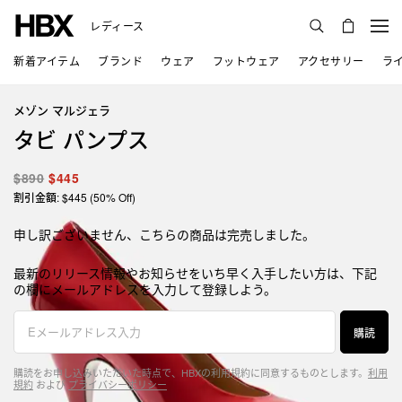
レディース
新着アイテム
ブランド
ウェア
フットウェア
アクセサリー
ラ
メゾン マルジェラ
タビ パンプス
$890
$445
割引金額: $445 (50% Off)
申し訳ございません、こちらの商品は完売しました。
最新のリリース情報やお知らせをいち早く入手したい方は、下記
の欄にメールアドレスを入力して登録しよう。
購読
購読をお申し込みいただいた時点で、HBXの利用規約に同意するものとします。
利用
規約
および
プライバシーポリシー