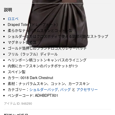
説明
ロエベ
Draped Tote（ドレープトート）
柔らかなナッパラムスキンとコットン製
ショルダーまたはクロスボディで使える調節可能なストラップ
マグネット留め具
ゴールド箔押しのブランドロゴ入りレザーパッチ
フリル（ラッフル）ディテール
ヘリンボーン柄コットンキャンバスのライニング
内側にカーフスキンのパッチポケットが1つ
スペイン製
カラー: 0018 Dark Chestnut
素材：ナッパラムスキン、コットン、カーフスキン
カテゴリー：
ショルダーバッグ
,
バッグ
と
アクセサリー
ベンダーコード: ADHBDPTX01
アイテム ID: 946290