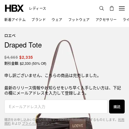
レディース
新着アイテム
ブランド
ウェア
フットウェア
アクセサリー
ラ
ロエベ
Draped Tote
$4,665
$2,335
割引金額: $2,330 (50% Off)
申し訳ございません、こちらの商品は完売しました。
最新のリリース情報やお知らせをいち早く入手したい方は、下記
の欄にメールアドレスを入力して登録しよう。
購読
購読をお申し込みいただいた時点で、HBXの利用規約に同意するものとします。
利用
規約
および
プライバシーポリシー