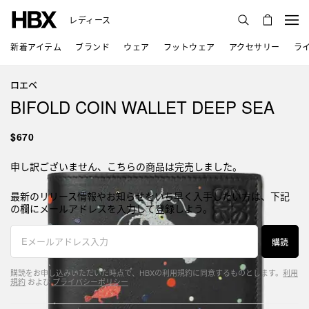
レディース
新着アイテム
ブランド
ウェア
フットウェア
アクセサリー
ラ
ロエベ
BIFOLD COIN WALLET DEEP SEA
$670
申し訳ございません、こちらの商品は完売しました。
最新のリリース情報やお知らせをいち早く入手したい方は、下記
の欄にメールアドレスを入力して登録しよう。
購読
購読をお申し込みいただいた時点で、HBXの利用規約に同意するものとします。
利用
規約
および
プライバシーポリシー