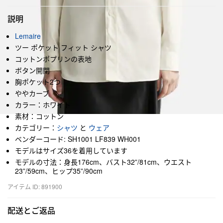
説明
Lemaire
ツー ポケット フィット シャツ
コットンポプリンの表地
ボタン開閉
胸ポケット2つ
ややカーブ
カラー：ホワイト
素材：コットン
カテゴリー：
シャツ
と
ウェア
ベンダーコード: SH1001 LF839 WH001
モデルはサイズ36を着用しています
モデルの寸法：身長176cm、バスト32”/81cm、ウエスト
23”/59cm、ヒップ35”/90cm
アイテム ID: 891900
配送とご返品