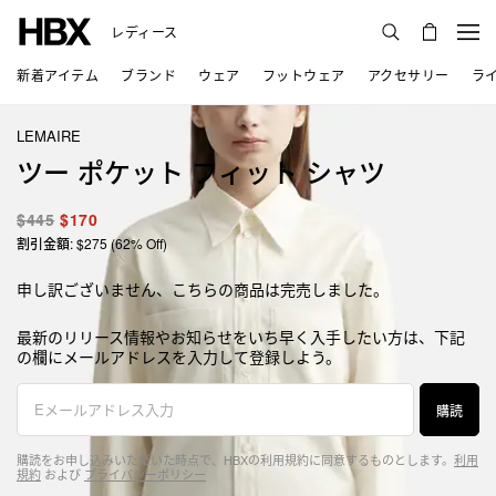
レディース
新着アイテム
ブランド
ウェア
フットウェア
アクセサリー
ラ
LEMAIRE
ツー ポケット フィット シャツ
$445
$170
割引金額: $275 (62% Off)
申し訳ございません、こちらの商品は完売しました。
最新のリリース情報やお知らせをいち早く入手したい方は、下記
の欄にメールアドレスを入力して登録しよう。
購読
購読をお申し込みいただいた時点で、HBXの利用規約に同意するものとします。
利用
規約
および
プライバシーポリシー