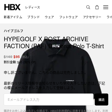
レディース
新着アイテム
ブランド
ウェア
フットウェア
アクセサリー
ラ
ハイプゴルフ
HYPEGOLF X POST ARCHIVE
FACTION (PAF) Diagonal Polo T-Shirt
$140
$95
(税込)
割引金額: $45 (32% Off)
申し訳ございません、こちらの商品は完売しました。
最新のリリース情報やお知らせをいち早く入手したい方は、下記
の欄にメールアドレスを入力して登録しよう。
購読
購読をお申し込みいただいた時点で、HBXの利用規約に同意するものとします。
利用