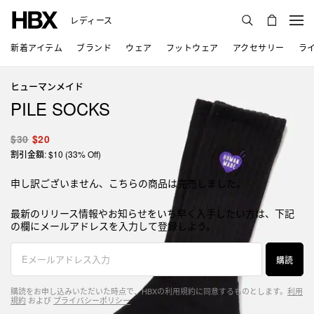
レディース
新着アイテム
ブランド
ウェア
フットウェア
アクセサリー
ラ
ヒューマンメイド
PILE SOCKS
$30
$20
割引金額: $10 (33% Off)
申し訳ございません、こちらの商品は完売しました。
最新のリリース情報やお知らせをいち早く入手したい方は、下記
の欄にメールアドレスを入力して登録しよう。
購読
購読をお申し込みいただいた時点で、HBXの利用規約に同意するものとします。
利用
規約
および
プライバシーポリシー