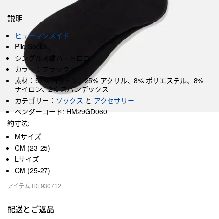
説明
ヒューマンメイド
Pile Socks
シングル刺繍ハートロゴ
カラー：ブラック
素材：57% コットン、25% アクリル、8% ポリエステル、8%
ナイロン、2% スパンデックス
カテゴリー：
ソックス
と
アクセサリー
ベンダーコード: HM29GD060
約寸法:
Mサイズ
CM (23-25)
Lサイズ
CM (25-27)
アイテム ID: 930712
配送とご返品