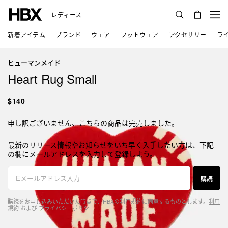
レディース
新着アイテム
ブランド
ウェア
フットウェア
アクセサリー
ラ
ヒューマンメイド
Heart Rug Small
$140
申し訳ございません、こちらの商品は完売しました。
最新のリリース情報やお知らせをいち早く入手したい方は、下記
の欄にメールアドレスを入力して登録しよう。
購読
購読をお申し込みいただいた時点で、HBXの利用規約に同意するものとします。
利用
規約
および
プライバシーポリシー