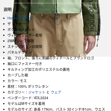
説明
House of Sunny
ザ レーサー
ボクシーフィット
ヴィーガンレザー表地
2WAYジップ開閉
スナップボタンの開閉
パネルデザイン
袖、フロント、後ろに刺繍のディテールとブランドロゴ
袖口にファスナー付き
キルティング加工のポリエステルの裏地
カーブした裾
カラー: モス
素材：100% ポリウレタン
カテゴリー：
ジャケット
と
ウェア
ベンダーコード: VOL2224
モデルはMサイズを着用
モデルのサイズ: 身長 179cm、バスト 32インチ/81cm、ウエス