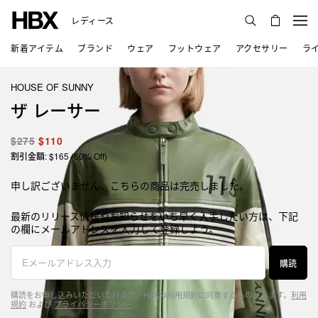
レディース
新着アイテム
ブランド
ウェア
フットウェア
アクセサリー
ラ
HOUSE OF SUNNY
ザ レーサー
$275
$110
割引金額: $165 (60% Off)
申し訳ございません、こちらの商品は完売しました。
最新のリリース情報やお知らせをいち早く入手したい方は、下記
の欄にメールアドレスを入力して登録しよう。
購読
購読をお申し込みいただいた時点で、HBXの利用規約に同意するものとします。
利用
規約
および
プライバシーポリシー