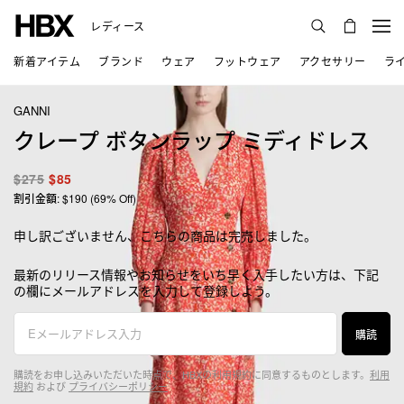
レディース
新着アイテム
ブランド
ウェア
フットウェア
アクセサリー
ラ
GANNI
クレープ ボタンラップ ミディドレス
$275
$85
割引金額: $190 (69% Off)
申し訳ございません、こちらの商品は完売しました。
最新のリリース情報やお知らせをいち早く入手したい方は、下記
の欄にメールアドレスを入力して登録しよう。
購読
購読をお申し込みいただいた時点で、HBXの利用規約に同意するものとします。
利用
規約
および
プライバシーポリシー