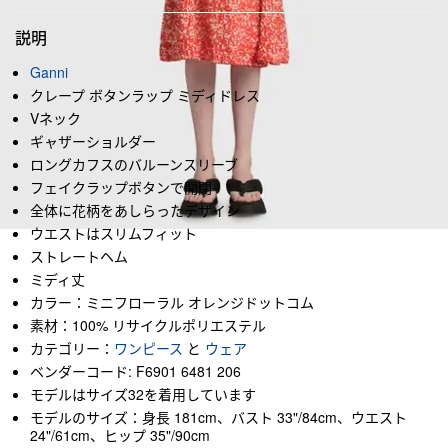
説明
Ganni
クレープ ボタンラップ ミディドレス
Vネック
ギャザーショルダー
ロングカフスのバルーンスリーブ
フェイクラップボタンで開閉
全体に花柄をあしらったデザイン
ウエストはスリムフィット
ストレートヘム
ミディ丈
カラー：ミニフローラル オレンジドットコム
素材：100% リサイクルポリエステル
カテゴリー：
ワンピース
と
ウェア
ベンダーコード: F6901 6481 206
モデルはサイズ32を着用しています
モデルのサイズ：身長 181cm、バスト 33"/84cm、ウエスト
24"/61cm、ヒップ 35"/90cm