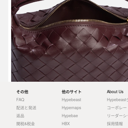
その他
他のサイト
About Us
FAQ
Hypebeast
Hypebea
配送と発送
Hypemaps
コーポレー
返品
Hypebae
リーダーシ
関税&税金
HBX
採用情報