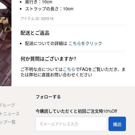
奥行き：10cm
ストラップの長さ：10cm
アイテム ID: 930518
配送とご返品
配送についての詳細は
こちらをクリック
何か質問はございますか?
ご不明な点については
こちら
でFAQをご覧いただき、ま
たは弊社に直接お問い合わせください
フォローする
stグループ
今購読していただくと初回ご注文時10%Off
トニュース
ップ一覧
購読