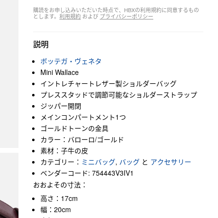
購読をお申し込みいただいた時点で、HBXの利用規約に同意するもの
とします。
利用規約
および
プライバシーポリシー
説明
ボッテガ・ヴェネタ
Mini Wallace
イントレチャートレザー製ショルダーバッグ
プレススタッドで調節可能なショルダーストラップ
ジッパー開閉
メインコンパートメント1つ
ゴールドトーンの金具
カラー：バローロ/ゴールド
素材：子牛の皮
カテゴリー：
ミニバッグ
,
バッグ
と
アクセサリー
ベンダーコード: 754443V3IV1
おおよその寸法：
高さ：17cm
幅：20cm