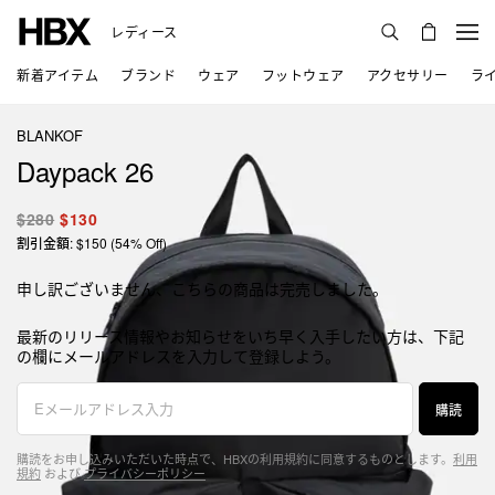
レディース
新着アイテム
ブランド
ウェア
フットウェア
アクセサリー
ラ
BLANKOF
Daypack 26
$280
$130
割引金額: $150 (54% Off)
申し訳ございません、こちらの商品は完売しました。
最新のリリース情報やお知らせをいち早く入手したい方は、下記
の欄にメールアドレスを入力して登録しよう。
購読
購読をお申し込みいただいた時点で、HBXの利用規約に同意するものとします。
利用
規約
および
プライバシーポリシー