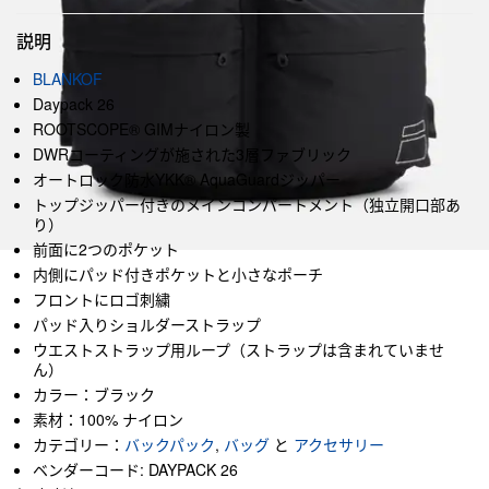
説明
BLANKOF
Daypack 26
ROOTSCOPE® GIMナイロン製
DWRコーティングが施された3層ファブリック
オートロック防水YKK® AquaGuardジッパー
トップジッパー付きのメインコンパートメント（独立開口部あ
り）
前面に2つのポケット
内側にパッド付きポケットと小さなポーチ
フロントにロゴ刺繍
パッド入りショルダーストラップ
ウエストストラップ用ループ（ストラップは含まれていませ
ん）
カラー：ブラック
素材：100% ナイロン
カテゴリー：
バックパック
,
バッグ
と
アクセサリー
ベンダーコード: DAYPACK 26