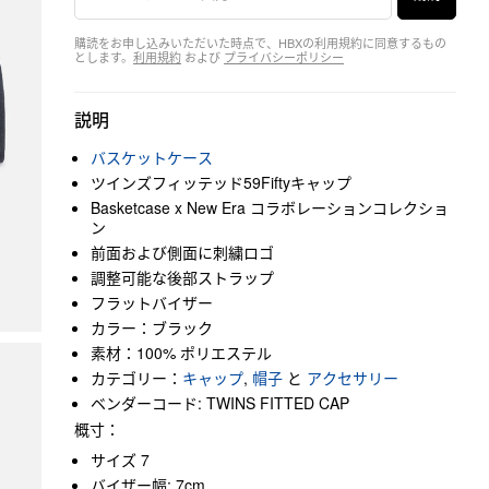
購読をお申し込みいただいた時点で、HBXの利用規約に同意するもの
とします。
利用規約
および
プライバシーポリシー
説明
バスケットケース
ツインズフィッテッド59Fiftyキャップ
Basketcase x New Era コラボレーションコレクショ
ン
前面および側面に刺繍ロゴ
調整可能な後部ストラップ
フラットバイザー
カラー：ブラック
素材：100% ポリエステル
カテゴリー：
キャップ
,
帽子
と
アクセサリー
ベンダーコード: TWINS FITTED CAP
概寸：
サイズ 7
バイザー幅: 7cm