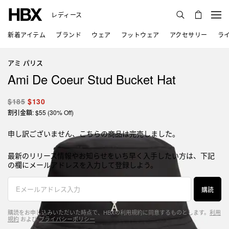
レディース
新着アイテム
ブランド
ウェア
フットウェア
アクセサリー
ラ
アミ パリス
Ami De Coeur Stud Bucket Hat
$185
$130
割引金額: $55 (30% Off)
申し訳ございません、こちらの商品は完売しました。
最新のリリース情報やお知らせをいち早く入手したい方は、下記
の欄にメールアドレスを入力して登録しよう。
購読
購読をお申し込みいただいた時点で、HBXの利用規約に同意するものとします。
利用
規約
および
プライバシーポリシー