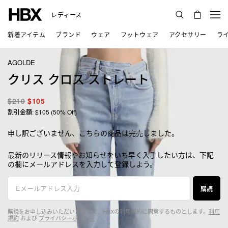
レディース
新着アイテム
ブランド
ウェア
フットウェア
アクセサリー
ラ
AGOLDE
クリス クロス ストレート
$210
$105
割引金額: $105 (50% Off)
申し訳ございません、こちらの商品は完売しました。
最新のリリース情報やお知らせをいち早く入手したい方は、下記
の欄にメールアドレスを入力して登録しよう。
購読
購読をお申し込みいただいた時点で、HBXの利用規約に同意するものとします。
利用
規約
および
プライバシーポリシー