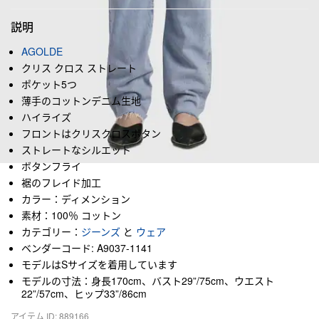
説明
AGOLDE
クリス クロス ストレート
ポケット5つ
薄手のコットンデニム生地
ハイライズ
フロントはクリスクロスボタン
ストレートなシルエット
ボタンフライ
裾のフレイド加工
カラー：ディメンション
素材：100％ コットン
カテゴリー：
ジーンズ
と
ウェア
ベンダーコード: A9037-1141
モデルはSサイズを着用しています
モデルの寸法：身長170cm、バスト29”/75cm、ウエスト
22”/57cm、ヒップ33”/86cm
アイテム ID: 889166