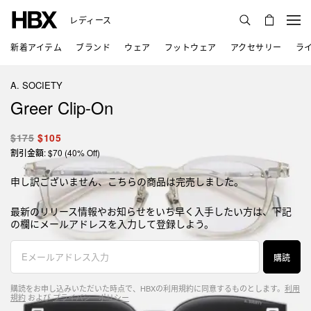
レディース
新着アイテム
ブランド
ウェア
フットウェア
アクセサリー
ラ
A. SOCIETY
Greer Clip-On
$175
$105
割引金額: $70 (40% Off)
申し訳ございません、こちらの商品は完売しました。
最新のリリース情報やお知らせをいち早く入手したい方は、下記
の欄にメールアドレスを入力して登録しよう。
購読
購読をお申し込みいただいた時点で、HBXの利用規約に同意するものとします。
利用
規約
および
プライバシーポリシー