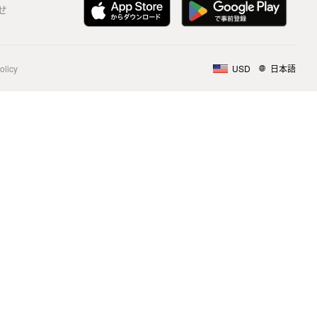
せ
olicy
USD
日本語