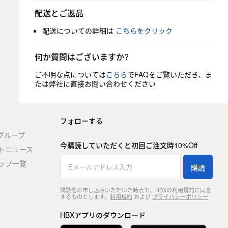
配送とご返品
配送についての詳細は
こちらをクリック
何か質問はございますか?
ご不明な点については
こちら
でFAQをご覧いただき、ま
たは弊社に直接お問い合わせください
フォローする
stグループ
今購読していただくと初回ご注文時10%Off
トニュース
ップ一覧
購読
購読をお申し込みいただいた時点で、HBXの利用規約に同意
するものとします。
利用規約
および
プライバシーポリシー
HBXアプリのダウンロード