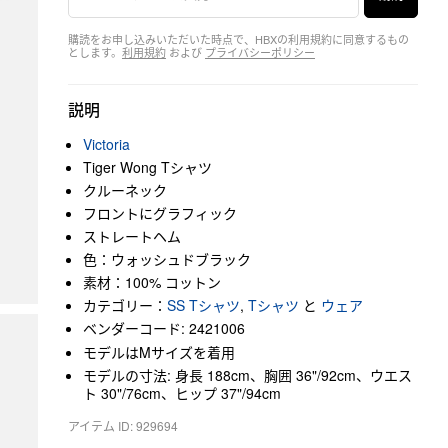
購読をお申し込みいただいた時点で、HBXの利用規約に同意するもの
とします。
利用規約
および
プライバシーポリシー
説明
Victoria
Tiger Wong Tシャツ
クルーネック
フロントにグラフィック
ストレートヘム
色：ウォッシュドブラック
素材：100% コットン
カテゴリー：
SS Tシャツ
,
Tシャツ
と
ウェア
ベンダーコード: 2421006
モデルはMサイズを着用
モデルの寸法: 身長 188cm、胸囲 36"/92cm、ウエス
ト 30"/76cm、ヒップ 37"/94cm
アイテム ID: 929694