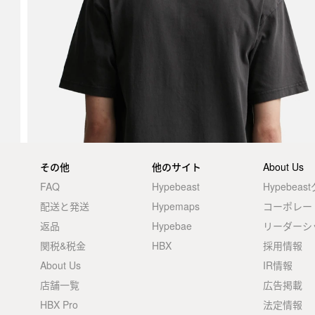
その他
他のサイト
About Us
FAQ
Hypebeast
Hypebea
配送と発送
Hypemaps
コーポレー
返品
Hypebae
リーダーシ
関税&税金
HBX
採用情報
About Us
IR情報
店舗一覧
広告掲載
HBX Pro
法定情報