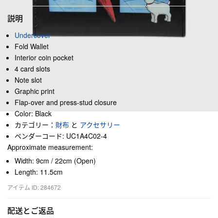
説明
Undercover
Fold Wallet
Interior coin pocket
4 card slots
Note slot
Graphic print
Flap-over and press-stud closure
Color: Black
カテゴリー：
財布
と
アクセサリー
ベンダーコード: UC1A4C02-4
Approximate measurement:
Width: 9cm / 22cm (Open)
Length: 11.5cm
アイテム ID: 284672
配送とご返品