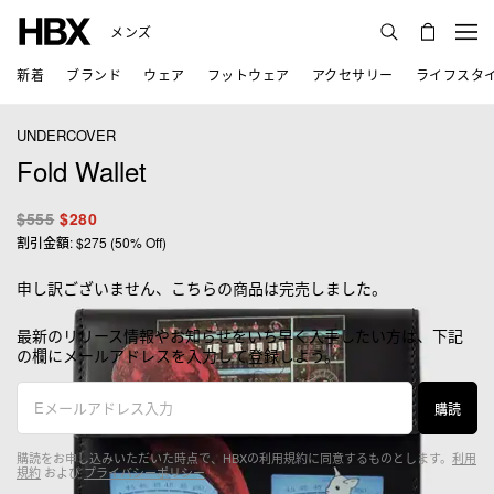
メンズ
新着
ブランド
ウェア
フットウェア
アクセサリー
ライフスタ
UNDERCOVER
Fold Wallet
$555
$280
割引金額: $275 (50% Off)
申し訳ございません、こちらの商品は完売しました。
最新のリリース情報やお知らせをいち早く入手したい方は、下記
の欄にメールアドレスを入力して登録しよう。
購読
購読をお申し込みいただいた時点で、HBXの利用規約に同意するものとします。
利用
規約
および
プライバシーポリシー