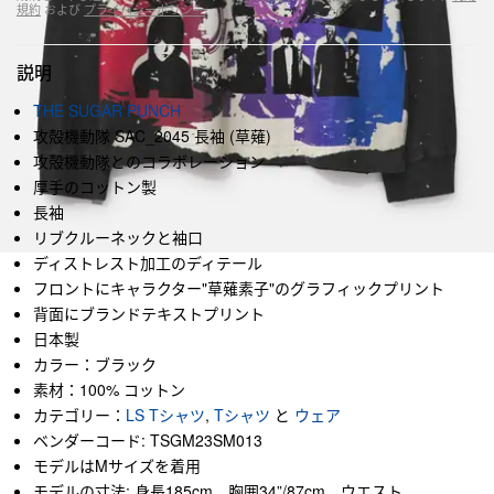
規約
および
プライバシーポリシー
説明
THE SUGAR PUNCH
攻殻機動隊 SAC_2045 長袖 (草薙)
攻殻機動隊とのコラボレーション
厚手のコットン製
長袖
リブクルーネックと袖口
ディストレスト加工のディテール
フロントにキャラクター"草薙素子"のグラフィックプリント
背面にブランドテキストプリント
日本製
カラー：ブラック
素材：100% コットン
カテゴリー：
LS Tシャツ
,
Tシャツ
と
ウェア
ベンダーコード: TSGM23SM013
モデルはMサイズを着用
モデルの寸法: 身長185cm、胸囲34”/87cm、ウエスト