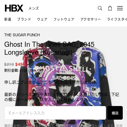
メンズ
新着
ブランド
ウェア
フットウェア
アクセサリー
ライフスタ
THE SUGAR PUNCH
Ghost In The Shell SAC_2045
Longsleeve (Kusanagi)
$210
$45
割引金額: $165 (79% Off)
申し訳ございません、こちらの商品は完売しました。
最新のリリース情報やお知らせをいち早く入手したい方は、下記
の欄にメールアドレスを入力して登録しよう。
購読
購読をお申し込みいただいた時点で、HBXの利用規約に同意するものとします。
利用