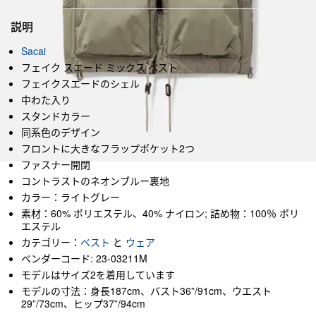
説明
Sacai
フェイク スエード ミックス ベスト
フェイクスエードのシェル
中わた入り
スタンドカラー
同系色のデザイン
フロントに大きなフラップポケット2つ
ファスナー開閉
コントラストのネオンブルー裏地
カラー：ライトグレー
素材：60% ポリエステル、40% ナイロン; 詰め物：100％ ポリ
エステル
カテゴリー：
ベスト
と
ウェア
ベンダーコード: 23-03211M
モデルはサイズ2を着用しています
モデルの寸法：身長187cm、バスト36”/91cm、ウエスト
29”/73cm、ヒップ37”/94cm