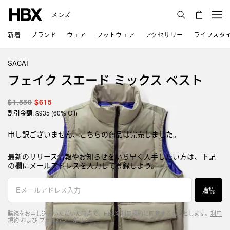
メンズ
新着
ブランド
ウェア
フットウェア
アクセサリー
ライフスタ
SACAI
フェイク スエード ミックス ベスト
$1,550
$615
割引金額: $935 (60% Off)
申し訳ございません、こちらの商品は完売しました。
最新のリリース情報やお知らせをいち早く入手したい方は、下記
の欄にメールアドレスを入力して登録しよう。
購読
購読をお申し込みいただいた時点で、HBXの利用規約に同意するものとします。
利用
規約
および
プライバシーポリシー