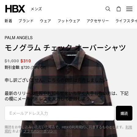
メンズ
新着
ブランド
ウェア
フットウェア
アクセサリー
ライフスタ
PALM ANGELS
モノグラム チェック オーバーシャツ
$1,030
$310
割引金額: $720 (70% Off)
申し訳ございません、こちらの商品は完売しました。
最新のリリース情報やお知らせをいち早く入手したい方は、下記
の欄にメールアドレスを入力して登録しよう。
購読
購読をお申し込みいただいた時点で、HBXの利用規約に同意するものとします。
利用
規約
および
プライバシーポリシー