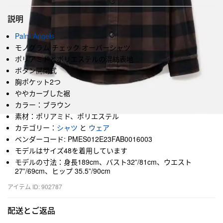
説明
Palm Angels
モノグラム チェック オーバーシャツ
ポリアミドとポリエステルの混紡表地
ボタン開閉式
胸ポケット2つ
ややカーブした裾
カラー：ブラウン
素材：ポリアミド、ポリエステル
カテゴリー：
シャツ
と
ウェア
ベンダーコード: PMES012E23FAB0016003
モデルはサイズ48を着用しています
モデルの寸法：身長189cm、バスト32”/81cm、ウエスト
27”/69cm、ヒップ 35.5”/90cm
アイテム ID: 902787
配送とご返品