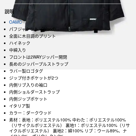
説明
OAMC
パフジャケット（Wood）
全面に木目調のプリント
ハイネック
中綿入り
フロントは2WAYジッパー開閉
長めのジッパープルストラップ
ラバー製ロゴタグ
ジップ付きポケットが2つ
内側リブ入りの袖口
内側ショルダーストラップ
内側ジップポケット
イタリア製
カラー：ダークウッド
素材：表地：ポリエステル100% 中わた：ポリエステル100%
（リサイクルポリエステル） 裏地1：ポリエステル100%（リサ
イクルポリエステル） 裏地2：綿100% リブ：ウール89%、ナ