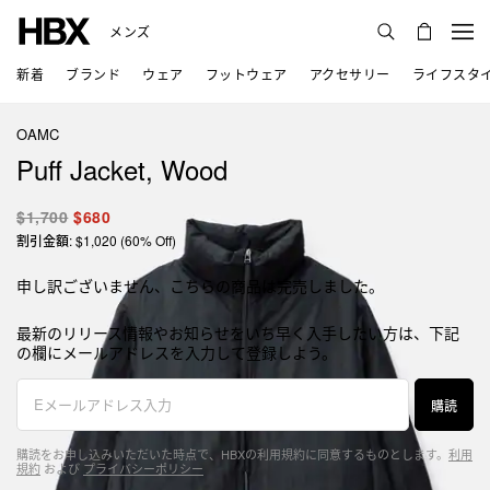
メンズ
新着
ブランド
ウェア
フットウェア
アクセサリー
ライフスタ
OAMC
Puff Jacket, Wood
$1,700
$680
割引金額: $1,020 (60% Off)
申し訳ございません、こちらの商品は完売しました。
最新のリリース情報やお知らせをいち早く入手したい方は、下記
の欄にメールアドレスを入力して登録しよう。
購読
購読をお申し込みいただいた時点で、HBXの利用規約に同意するものとします。
利用
規約
および
プライバシーポリシー