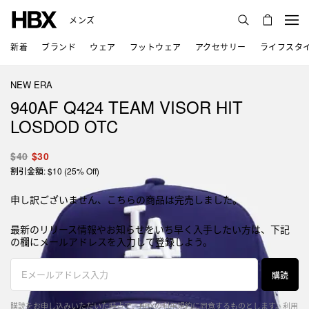
メンズ
新着
ブランド
ウェア
フットウェア
アクセサリー
ライフスタ
NEW ERA
940AF Q424 TEAM VISOR HIT
LOSDOD OTC
$40
$30
割引金額: $10 (25% Off)
申し訳ございません、こちらの商品は完売しました。
最新のリリース情報やお知らせをいち早く入手したい方は、下記
の欄にメールアドレスを入力して登録しよう。
購読
購読をお申し込みいただいた時点で、HBXの利用規約に同意するものとします。
利用