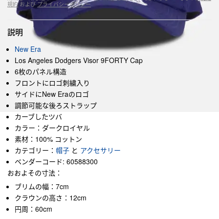
規約
および
プライバシーポリシー
説明
New Era
Los Angeles Dodgers Visor 9FORTY Cap
6枚のパネル構造
フロントにロゴ刺繍入り
サイドにNew Eraのロゴ
調節可能な後ろストラップ
カーブしたツバ
カラー：ダークロイヤル
素材：100% コットン
カテゴリー：
帽子
と
アクセサリー
ベンダーコード: 60588300
おおよその寸法：
ブリムの幅：7cm
クラウンの高さ：12cm
円周：60cm