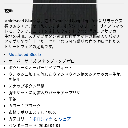
説明
Metalwood Studioは、このOversized Snap Top Poloにリラックス
感のあるエッジを加えています。ボクシーなオーバーサイズフィッ
トに、ウォッシュ加工を施したウィンドウペン柄のシアサッカー
生地を採用。スナップボタン開閉と胸ポケットの刺繍入りパッチ
アップリケで仕上げた、さりげない凹凸感が際立つ洗練されたス
トリートウェアの定番です。
Metalwood Studio
オーバーサイズ スナップトップ ポロ
ボクシーなオーバーサイズフィット
ウォッシュ加工を施したウィンドウペン柄のシアサッカー生地
を使用
スナップボタン開閉
胸ポケットに刺繍入りパッチアップリケ
半袖
カラー：ブラック
素材：ポリエステル 100%
カテゴリー：
ポロシャツ
と
ウェア
ベンダーコード: 26SS-04-01