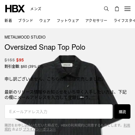
メンズ
新着
ブランド
ウェア
フットウェア
アクセサリー
ライフスタ
METALWOOD STUDIO
Oversized Snap Top Polo
$155
$95
割引金額: $60 (39% Off)
申し訳ございません、こちらの商品は完売しました。
最新のリリース情報やお知らせをいち早く入手したい方は、下記
の欄にメールアドレスを入力して登録しよう。
購読
購読をお申し込みいただいた時点で、HBXの利用規約に同意するものとします。
利用
規約
および
プライバシーポリシー