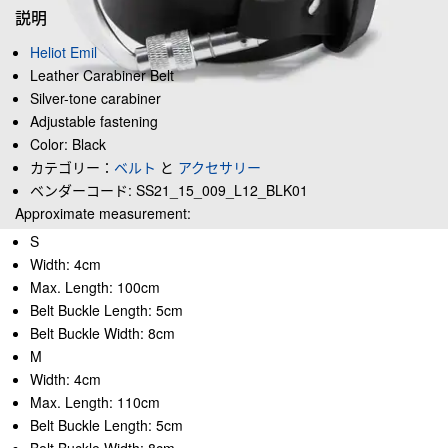
説明
Heliot Emil
Leather Carabiner Belt
Silver-tone carabiner
Adjustable fastening
Color: Black
カテゴリー：
ベルト
と
アクセサリー
ベンダーコード: SS21_15_009_L12_BLK01
Approximate measurement:
S
Width: 4cm
Max. Length: 100cm
Belt Buckle Length: 5cm
Belt Buckle Width: 8cm
M
Width: 4cm
Max. Length: 110cm
Belt Buckle Length: 5cm