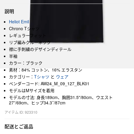
説明
Heliot Emil
Chrono Tシャツ
レギュラーフィット
リブ編みクルーネック
襟に手刺繍のデザインディテール
半袖
カラー：ブラック
素材：84% コットン、16% エラスタン
カテゴリー：
Tシャツ
と
ウェア
ベンダーコード: AW24_M_09_127_BLK01
モデルはMサイズを着用
モデルの寸法: 身長189cm、胸囲31.5"/80cm、ウエスト
27”/69cm、ヒップ34.3’’/87cm
アイテム ID: 923310
配送とご返品