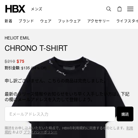
メンズ
新着
ブランド
ウェア
フットウェア
アクセサリー
ライフスタ
HELIOT EMIL
CHRONO T-SHIRT
$210
$75
割引金額: $135 (64% Off)
申し訳ございません、こちらの商品は完売しました。
最新のリリース情報やお知らせをいち早く入手したい方は、下記
の欄にメールアドレスを入力して登録しよう。
購読
購読をお申し込みいただいた時点で、HBXの利用規約に同意するものとします。
利用
規約
および
プライバシーポリシー