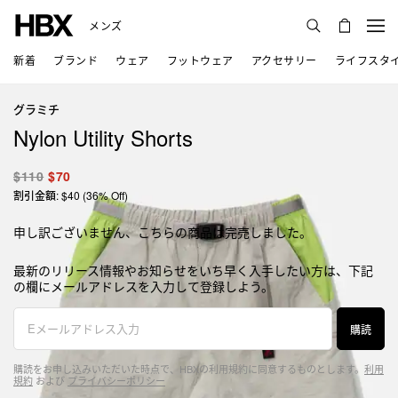
メンズ
新着
ブランド
ウェア
フットウェア
アクセサリー
ライフスタ
グラミチ
Nylon Utility Shorts
$110
$70
割引金額: $40 (36% Off)
申し訳ございません、こちらの商品は完売しました。
最新のリリース情報やお知らせをいち早く入手したい方は、下記
の欄にメールアドレスを入力して登録しよう。
購読
購読をお申し込みいただいた時点で、HBXの利用規約に同意するものとします。
利用
規約
および
プライバシーポリシー