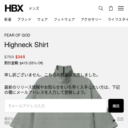
メンズ
新着
ブランド
ウェア
フットウェア
アクセサリー
ライフスタ
FEAR OF GOD
Highneck Shirt
$760
$345
割引金額: $415 (55% Off)
申し訳ございません、こちらの商品は完売しました。
最新のリリース情報やお知らせをいち早く入手したい方は、下記
の欄にメールアドレスを入力して登録しよう。
購読
購読をお申し込みいただいた時点で、HBXの利用規約に同意するものとします。
利用
規約
および
プライバシーポリシー