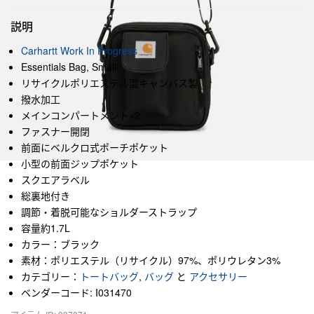
説明
Carhartt Work In Progress
Essentials Bag, Small
リサイクルポリエステル混キャンバス製
撥水加工
メインコンパートメント×2
ファスナー開閉
前面にベルクロ式ポーチポケット
小型の前面ジップポケット
スクエアラベル
総裏地付き
調節・着脱可能なショルダーストラップ
容量約1.7L
カラー：ブラック
素材：ポリエステル（リサイクル）97%、ポリウレタン3%
カテゴリー：
トートバッグ
,
バッグ
と
アクセサリー
ベンダーコード: I031470