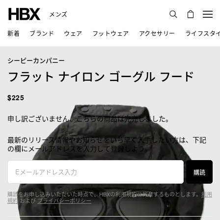
メンズ
新着
ブランド
ウェア
フットウェア
アクセサリー
ライフスタ
シーピーカンパニー
フラット ナイロン ゴーグル フード
$225
申し訳ございません、こちらの商品は完売しました。
最新のリリース情報やお知らせをいち早く入手したい方は、下記
の欄にメールアドレスを入力して登録しよう。
購読
購読をお申し込みいただいた時点で、HBXの利用規約に同意するものとします。
利用
規約
および
プライバシーポリシー