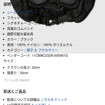
説明
シーピーカンパニー
フラット ナイロン ゴーグル フード
シグネチャー ゴーグルにロゴ プリント
背面のゴムバンド
調節可能な留め具
カラー：ブラック
素材：100％ ナイロン：100％ ポリエルテル
カテゴリー：
帽子
と
アクセサリー
ベンダーコード: 11CMAC232A-005991G
サイズ：
クラウンの高さ: 22cm
頭周り：52cm
アイテム ID: 294305
配送とご返品
配送についての詳細は
こちらをクリック
14日間返品保証
もっと詳しく