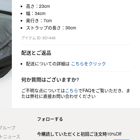
高さ：23cm
幅：34cm
奥行き：7cm
ストラップの長さ：30cm
アイテム ID: 931446
配送とご返品
配送についての詳細は
こちらをクリック
何か質問はございますか?
ご不明な点については
こちら
でFAQをご覧いただき、ま
たは弊社に直接お問い合わせください
フォローする
stグループ
今購読していただくと初回ご注文時10%Off
トニュース