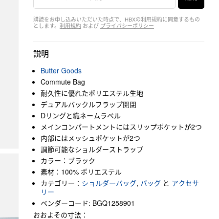
購読をお申し込みいただいた時点で、HBXの利用規約に同意するもの
とします。
利用規約
および
プライバシーポリシー
説明
Butter Goods
Commute Bag
耐久性に優れたポリエステル生地
デュアルバックルフラップ開閉
Dリングと織ネームラベル
メインコンパートメントにはスリップポケットが2つ
内部にはメッシュポケットが2つ
調節可能なショルダーストラップ
カラー：ブラック
素材：100% ポリエステル
カテゴリー：
ショルダーバッグ
,
バッグ
と
アクセサ
リー
ベンダーコード: BGQ1258901
おおよその寸法：