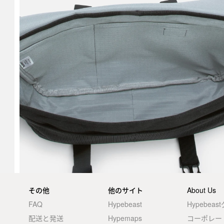
その他
他のサイト
About Us
FAQ
Hypebeast
Hypebea
配送と発送
Hypemaps
コーポレー