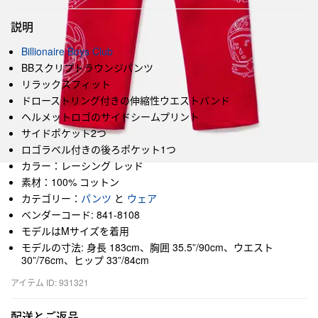
説明
Billionaire Boys Club
BBスクリプトラウンジパンツ
リラックスフィット
ドローストリング付きの伸縮性ウエストバンド
ヘルメットロゴのサイドシームプリント
サイドポケット2つ
ロゴラベル付きの後ろポケット1つ
カラー：レーシング レッド
素材：100% コットン
カテゴリー：
パンツ
と
ウェア
ベンダーコード: 841-8108
モデルはMサイズを着用
モデルの寸法: 身長 183cm、胸囲 35.5”/90cm、ウエスト
30”/76cm、ヒップ 33”/84cm
アイテム ID: 931321
配送とご返品