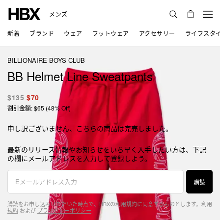
メンズ
新着
ブランド
ウェア
フットウェア
アクセサリー
ライフスタ
BILLIONAIRE BOYS CLUB
BB Helmet Line Sweatpants
$135
$70
割引金額: $65 (48% Off)
申し訳ございません、こちらの商品は完売しました。
最新のリリース情報やお知らせをいち早く入手したい方は、下記
の欄にメールアドレスを入力して登録しよう。
購読
購読をお申し込みいただいた時点で、HBXの利用規約に同意するものとします。
利用
規約
および
プライバシーポリシー