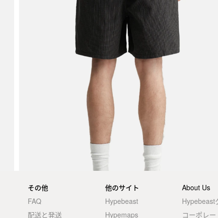
その他
他のサイト
About Us
FAQ
Hypebeast
Hypebea
配送と発送
Hypemaps
コーポレー