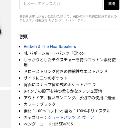
購読
購読をお申し込みいただいた時点で、HBXの利用規約に同意するもの
とします。
利用規約
および
プライバシーポリシー
説明
Bedwin & The Heartbreakers
4L バギーショートパンツ「Chico」
しっかりとしたテクスチャーを持つコットン素材使
用
ドローストリング付きの伸縮性ウエストバンド
サイドに二つのポケット
背面にスナップ留め式のポケットが二つ
6インチの股下を持つ柔らかなメッシュ裏地
アウトドア、軽いランニング、水辺での使用に最適
カラー：ブラック
素材：100%コットン; 裏地：100%ポリエステル
カテゴリー：
ショートパンツ
と
ウェア
ベンダーコード: 25SB4735