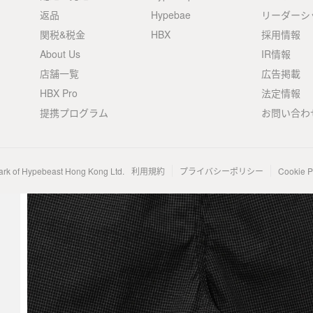
返品
Hypebae
リーダーシ
関税&税金
HBX
採用情報
About Us
IR情報
店舗一覧
広告掲載
HBX Pro
法定情報
提携プログラム
お問い合わ
ark of Hypebeast Hong Kong Ltd.
利用規約
プライバシーポリシー
Cookie P