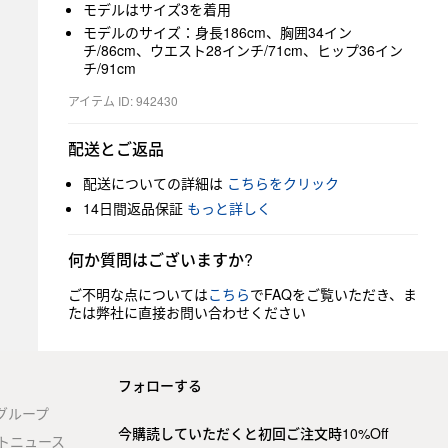
モデルはサイズ3を着用
モデルのサイズ：身長186cm、胸囲34イン
チ/86cm、ウエスト28インチ/71cm、ヒップ36イン
チ/91cm
アイテム ID: 942430
配送とご返品
配送についての詳細は
こちらをクリック
14日間返品保証
もっと詳しく
何か質問はございますか?
ご不明な点については
こちら
でFAQをご覧いただき、ま
たは弊社に直接お問い合わせください
フォローする
stグループ
今購読していただくと初回ご注文時10%Off
トニュース