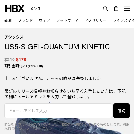
メンズ
新着
ブランド
ウェア
フットウェア
アクセサリー
ライフスタ
アシックス
US5-S GEL-QUANTUM KINETIC
$240
$170
割引金額: $70 (29% Off)
申し訳ございません、こちらの商品は完売しました。
最新のリリース情報やお知らせをいち早く入手したい方は、下記
の欄にメールアドレスを入力して登録しよう。
購読
購読をお申し込みいただいた時点で、HBXの利用規約に同意するものとします。
利用
規約
および
プライバシーポリシー