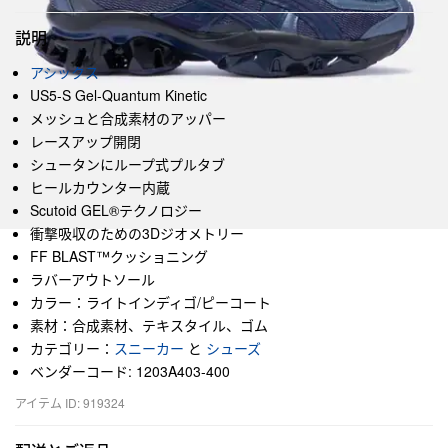
説明
アシックス
US5-S Gel-Quantum Kinetic
メッシュと合成素材のアッパー
レースアップ開閉
シュータンにループ式プルタブ
ヒールカウンター内蔵
Scutoid GEL®テクノロジー
衝撃吸収のための3Dジオメトリー
FF BLAST™クッショニング
ラバーアウトソール
カラー：ライトインディゴ/ピーコート
素材：合成素材、テキスタイル、ゴム
カテゴリー：
スニーカー
と
シューズ
ベンダーコード: 1203A403-400
アイテム ID: 919324