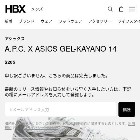
メンズ
新着
ブランド
ウェア
フットウェア
アクセサリー
ライフスタ
アシックス
A.P.C. X ASICS GEL-KAYANO 14
$205
申し訳ございません、こちらの商品は完売しました。
最新のリリース情報やお知らせをいち早く入手したい方は、下記
の欄にメールアドレスを入力して登録しよう。
購読
購読をお申し込みいただいた時点で、HBXの利用規約に同意するものとします。
利用
規約
および
プライバシーポリシー