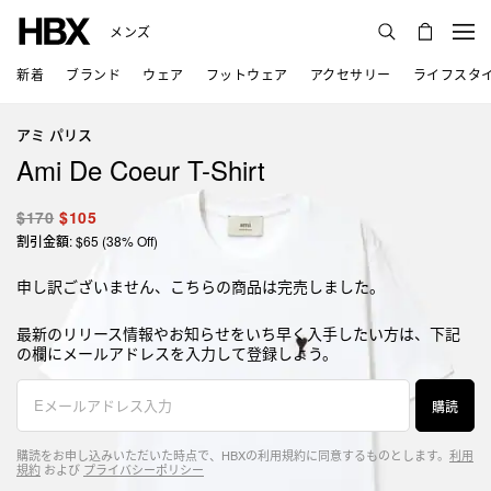
メンズ
新着
ブランド
ウェア
フットウェア
アクセサリー
ライフスタ
アミ パリス
Ami De Coeur T-Shirt
$170
$105
割引金額: $65 (38% Off)
申し訳ございません、こちらの商品は完売しました。
最新のリリース情報やお知らせをいち早く入手したい方は、下記
の欄にメールアドレスを入力して登録しよう。
購読
購読をお申し込みいただいた時点で、HBXの利用規約に同意するものとします。
利用
規約
および
プライバシーポリシー