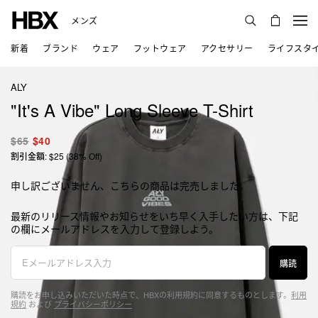
メンズ
新着
ブランド
ウェア
フットウェア
アクセサリー
ライフスタ
ALY
"It's A Vibe" Long Sleeve T-Shirt
$65
$40
割引金額: $25 (38% Off)
申し訳ございません、こちらの商品は完売しました。
最新のリリース情報やお知らせをいち早く入手したい方は、下記
の欄にメールアドレスを入力して登録しよう。
購読
購読をお申し込みいただいた時点で、HBXの利用規約に同意するものとします。
利用
規約
および
プライバシーポリシー