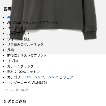
説明
Aly
Aly Vibes ウォッシュ加工 Tシャツ
ユニセックス
ルーズフィット
ウォッシュ加工
リブ編みのクルーネック
長袖
前後にテキストのプリント
リブ袖口
カラー：ブラック
素材：100% コットン
カテゴリー：
LS Tシャツ
,
Tシャツ
と
ウェア
ベンダーコード: AL24LT01
アイテム ID: 934725
配送とご返品