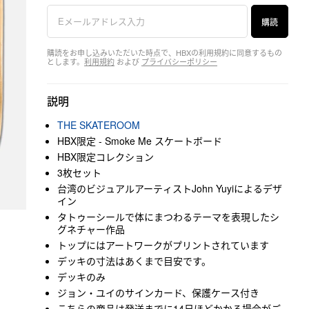
購読
購読をお申し込みいただいた時点で、HBXの利用規約に同意するもの
とします。
利用規約
および
プライバシーポリシー
説明
THE SKATEROOM
HBX限定 - Smoke Me スケートボード
HBX限定コレクション
3枚セット
台湾のビジュアルアーティストJohn Yuyiによるデザ
イン
タトゥーシールで体にまつわるテーマを表現したシ
グネチャー作品
トップにはアートワークがプリントされています
デッキの寸法はあくまで目安です。
デッキのみ
ジョン・ユイのサインカード、保護ケース付き
こちらの商品は発送までに14日ほどかかる場合がご