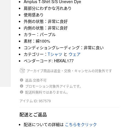
Amplus T-Shirt S/S Uneven Dye
肩部分にわずかな汚れあり
使用感あり
外側の状態：非常に良好
内側の状態：非常に良好
カラー：パープル
素材：綿100%
コンディショングレーディング：非常に良い
カテゴリー：
Tシャツ
と
ウェア
ベンダーコード: HBXAL177
アーカイブ商品は返金・交換・キャンセルの対象外です
返品·交換不可
プロモーション対象外アイテムです。
配送料無料ではありません。
アイテム ID: 957579
配送とご返品
配送についての詳細は
こちらをクリック