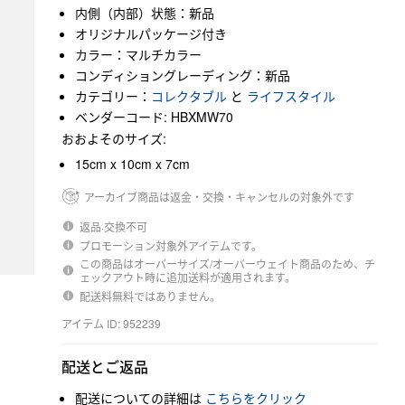
内側（内部）状態：新品
オリジナルパッケージ付き
カラー：マルチカラー
コンディショングレーディング：新品
カテゴリー：
コレクタブル
と
ライフスタイル
ベンダーコード: HBXMW70
おおよそのサイズ:
15cm x 10cm x 7cm
アーカイブ商品は返金・交換・キャンセルの対象外です
返品·交換不可
プロモーション対象外アイテムです。
この商品はオーバーサイズ/オーバーウェイト商品のため、チ
ェックアウト時に追加送料が適用されます。
配送料無料ではありません。
アイテム ID: 952239
配送とご返品
配送についての詳細は
こちらをクリック