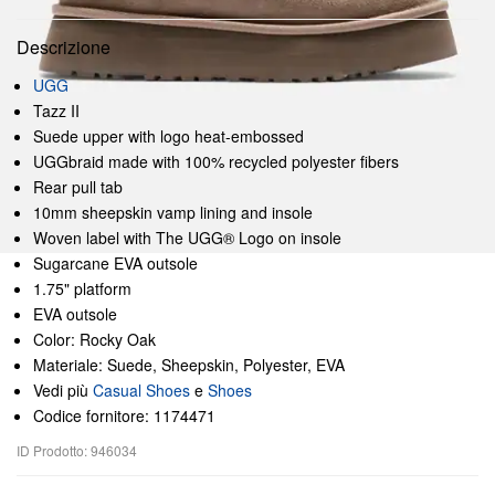
Descrizione
UGG
Tazz II
Suede upper with logo heat-embossed
UGGbraid made with 100% recycled polyester fibers
Rear pull tab
10mm sheepskin vamp lining and insole
Woven label with The UGG® Logo on insole
Sugarcane EVA outsole
1.75" platform
EVA outsole
Color: Rocky Oak
Materiale: Suede, Sheepskin, Polyester, EVA
Vedi più
Casual Shoes
e
Shoes
Codice fornitore: 1174471
ID Prodotto: 946034