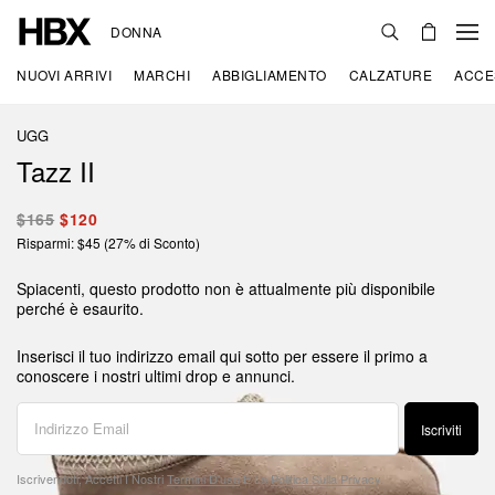
DONNA
NUOVI ARRIVI
MARCHI
ABBIGLIAMENTO
CALZATURE
ACCE
UGG
Tazz II
$165
$120
Risparmi: $45 (27% di Sconto)
Spiacenti, questo prodotto non è attualmente più disponibile
perché è esaurito.
Inserisci il tuo indirizzo email qui sotto per essere il primo a
conoscere i nostri ultimi drop e annunci.
Iscriviti
Iscrivendoti, Accetti I Nostri
Termini D'uso
E La
Politica Sulla Privacy
.