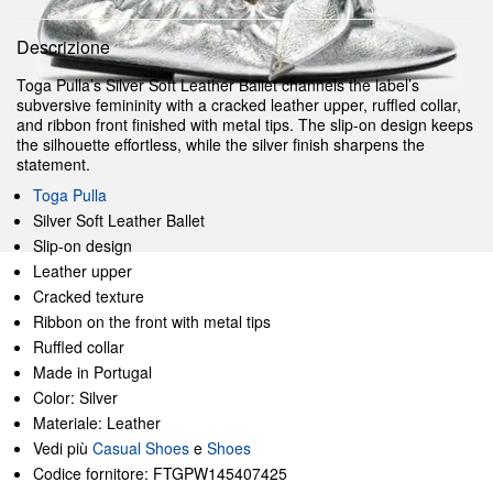
Descrizione
Toga Pulla’s Silver Soft Leather Ballet channels the label’s
subversive femininity with a cracked leather upper, ruffled collar,
and ribbon front finished with metal tips. The slip-on design keeps
the silhouette effortless, while the silver finish sharpens the
statement.
Toga Pulla
Silver Soft Leather Ballet
Slip-on design
Leather upper
Cracked texture
Ribbon on the front with metal tips
Ruffled collar
Made in Portugal
Color: Silver
Materiale: Leather
Vedi più
Casual Shoes
e
Shoes
Codice fornitore: FTGPW145407425