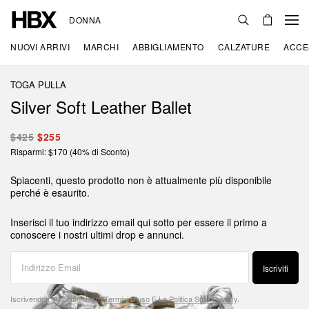
DONNA
NUOVI ARRIVI
MARCHI
ABBIGLIAMENTO
CALZATURE
ACCE
TOGA PULLA
Silver Soft Leather Ballet
$425
$255
Risparmi: $170 (40% di Sconto)
Spiacenti, questo prodotto non è attualmente più disponibile
perché è esaurito.
Inserisci il tuo indirizzo email qui sotto per essere il primo a
conoscere i nostri ultimi drop e annunci.
Iscriviti
Iscrivendoti, Accetti I Nostri
Termini D'uso
E La
Politica Sulla Privacy
.